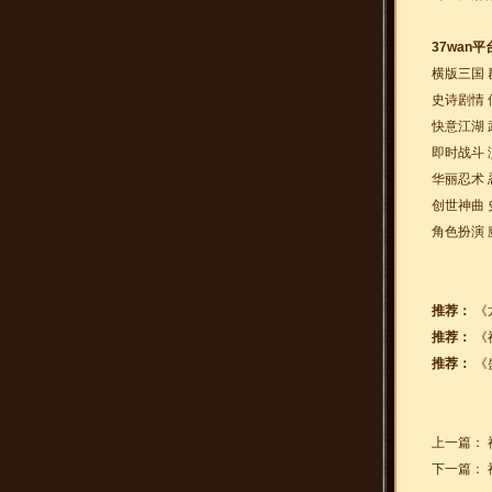
37wan
横版三国 
史诗剧情 
快意江湖 
即时战斗 
华丽忍术 
创世神曲 
角色扮演 
推荐：
《
推荐：
《
推荐：
《
上一篇：
下一篇：