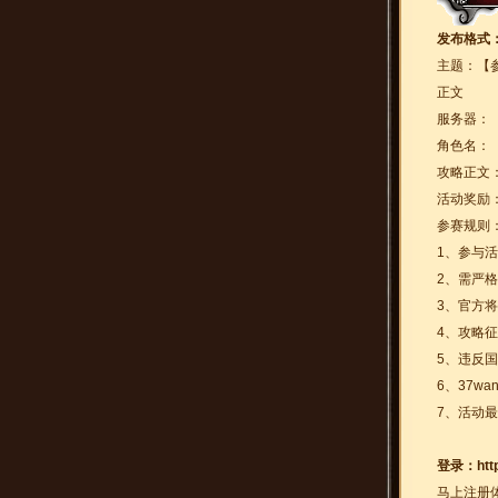
发布格式
主题：【
正文
服务器：
角色名：
攻略正文
活动奖励
参赛规则
1、参与
2、需严
3、官方
4、攻略征
5、违反
6、37
7、活动最
登录：
htt
马上注册