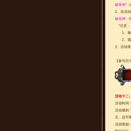
破坏神
”
2、在活
破坏神、
*注意：
1、每个
2、我们
3、活动
【参与方
活动十二
活动时间
活动规则
主，还可
活动奖励