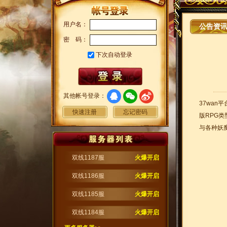
用户名：
公告资
密 码：
下次自动登录
其他帐号登录：
37wan
快速注册
忘记密码
版RPG
与各种妖
双线1187服
火爆开启
双线1186服
火爆开启
双线1185服
火爆开启
双线1184服
火爆开启