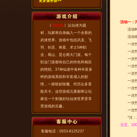
更多服务器>>
活动一：
《
神仙道
》以仙侠为题
活动时间：
材，玩家将自身融入一个全新的
活动规则
武侠世界。游戏中包括武圣、飞
一次性充
羽、剑灵、将星、术士5种职
一次性充
业，蜀山、昆仑两大门派。每个
一次性充
职业门派都有自己的特色和相应
一次性充
的绝招。37神仙道中各种丰富多
一次性充
样的游戏系统和丰富感人的剧
一次性充
情，一路斩妖除魔、经历众多冒
一次性充
险关卡。这些游戏元素都将让玩
一次性充值
家在一个刺激好玩仙侠世界里享
一次性充值
受游戏的乐趣。
一次性充值
*注：系
元宝、100
客服电话：0553-8125237