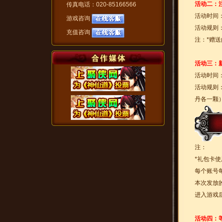
活动二：
传真电话：020-85166566
活动时间
游戏咨询
活动规则
充值咨询
注：*赠送
活动三：
活动时间
活动规则
丹各一颗
注：
*礼包卡
每个账号
本次发放
进入游戏
活动四：等