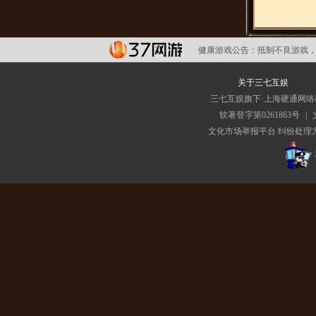
健康游戏公告：
抵制不良游戏，
关于三七互娱
三七互娱旗下·上海硬通网
软著登字第0261863号
|
文化市场举报平台
纠纷处理