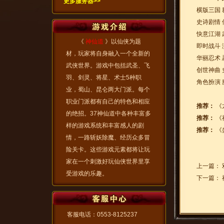
更多服务器>>
横版三国 
史诗剧情 
快意江湖 
《
神仙道
》以仙侠为题
即时战斗 
材，玩家将自身融入一个全新的
华丽忍术 
武侠世界。游戏中包括武圣、飞
创世神曲 
羽、剑灵、将星、术士5种职
角色扮演 
业，蜀山、昆仑两大门派。每个
职业门派都有自己的特色和相应
推荐：
《
的绝招。37神仙道中各种丰富多
推荐：
《
样的游戏系统和丰富感人的剧
推荐：
《
情，一路斩妖除魔、经历众多冒
险关卡。这些游戏元素都将让玩
家在一个刺激好玩仙侠世界里享
上一篇：
受游戏的乐趣。
下一篇：
客服电话：0553-8125237