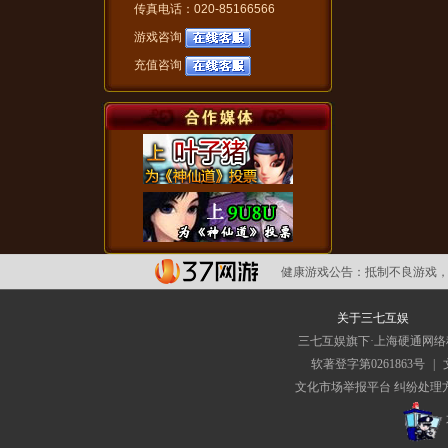
传真电话：020-85166566
游戏咨询
充值咨询
健康游戏公告：
抵制不良游戏，
关于三七互娱
三七互娱旗下·上海硬通网
软著登字第0261863号
|
文化市场举报平台
纠纷处理