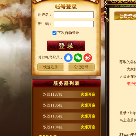
用户名：
公告资
密 码：
下次自动登录
其他帐号登录：
尊敬的各
快速注册
忘记密码
大家好！
人员正在
维护
双线1187服
火爆开启
双线1186服
火爆开启
登录：
htt
双线1185服
火爆开启
马上注册
双线1184服
火爆开启
37wan