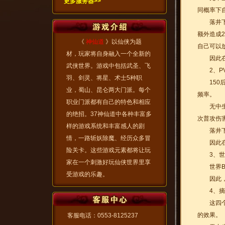
更多服务器>>
同概率下
落井下石
额外造成
《
神仙道
》以仙侠为题
自己可以
材，玩家将自身融入一个全新的
因此在P
武侠世界。游戏中包括武圣、飞
2、PV
羽、剑灵、将星、术士5种职
150后
业，蜀山、昆仑两大门派。每个
频率。
职业门派都有自己的特色和相应
无中生有
的绝招。37神仙道中各种丰富多
次普攻伤
样的游戏系统和丰富感人的剧
落井下石
情，一路斩妖除魔、经历众多冒
因此在P
险关卡。这些游戏元素都将让玩
3、世界
家在一个刺激好玩仙侠世界里享
世界BO
受游戏的乐趣。
因此，世
4、摘桃
这四个副
的效果。
客服电话：0553-8125237