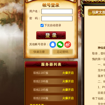
用户名：
玩家文
密 码：
下次自动登录
其他帐号登录：
神仙
快速注册
忘记密码
取舍，曾
愧的第一
一、绝
无中生有
双线1187服
火爆开启
落井下石
双线1186服
火爆开启
二、绝
1、PV
双线1185服
火爆开启
目前主角
双线1184服
火爆开启
有了仙姑
无中生有