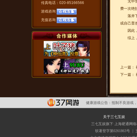
无中生有
传真电话：020-85166566
费一次绝
游戏咨询
落井下石
充值咨询
或自己普
因此，摘
综上，无
上一篇：
下一篇：
健康游戏公告：
抵制不良游戏，
关于三七互娱
三七互娱旗下·上海硬通网
软著登字第0261863号
|