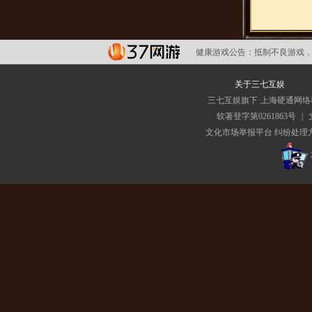
健康游戏公告：
抵制不良游戏，
关于三七互娱
三七互娱旗下·上海硬通网
软著登字第0261863号
|
文化市场举报平台
纠纷处理