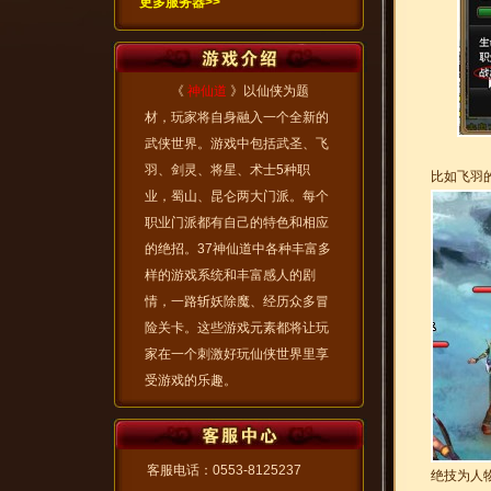
更多服务器>>
《
神仙道
》以仙侠为题
材，玩家将自身融入一个全新的
武侠世界。游戏中包括武圣、飞
羽、剑灵、将星、术士5种职
比如飞羽
业，蜀山、昆仑两大门派。每个
职业门派都有自己的特色和相应
的绝招。37神仙道中各种丰富多
样的游戏系统和丰富感人的剧
情，一路斩妖除魔、经历众多冒
险关卡。这些游戏元素都将让玩
家在一个刺激好玩仙侠世界里享
受游戏的乐趣。
客服电话：0553-8125237
绝技为人