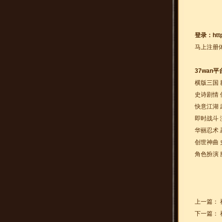
登录：
htt
马上注册
37wan
横版三国 
史诗剧情 
快意江湖 
即时战斗 
华丽忍术 
创世神曲 
角色扮演 
上一篇：
下一篇：