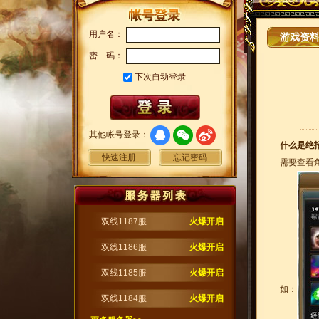
用户名：
游戏资
密 码：
下次自动登录
其他帐号登录：
什么是绝
快速注册
忘记密码
需要查看
双线1187服
火爆开启
双线1186服
火爆开启
双线1185服
火爆开启
如：
双线1184服
火爆开启