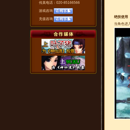
传真电话：020-85166566
游戏咨询
绝技使用
充值咨询
当角色进