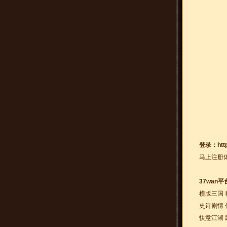
登录：
htt
马上注册
37wan
横版三国 
史诗剧情 
快意江湖 