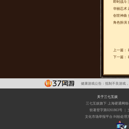
即时战斗 
华丽忍术 
创世神曲 
角色扮演 
上一篇：
下一篇：
健康游戏公告：
抵制不良游戏，
关于三七互娱
三七互娱旗下·上海硬通网
软著登字第0261863号
|
文化市场举报平台
纠纷处理