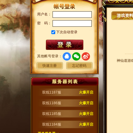
用户名：
游戏资
密 码：
下次自动登录
其他帐号登录：
神仙道游
快速注册
忘记密码
双线1187服
火爆开启
双线1186服
火爆开启
双线1185服
火爆开启
双线1184服
火爆开启