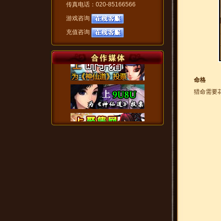
传真电话：020-85166566
游戏咨询
充值咨询
命格
猎命需要