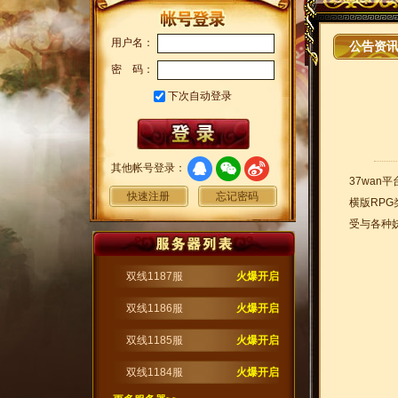
用户名：
公告资
密 码：
下次自动登录
其他帐号登录：
37wan
快速注册
忘记密码
横版RP
受与各种
双线1187服
火爆开启
双线1186服
火爆开启
双线1185服
火爆开启
双线1184服
火爆开启