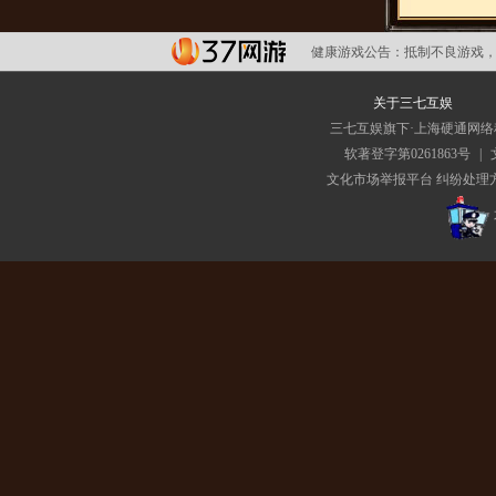
健康游戏公告：
抵制不良游戏，
关于三七互娱
三七互娱旗下·上海硬通网
软著登字第0261863号
|
文化市场举报平台
纠纷处理