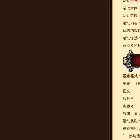
活动十三
活动时间
活动范围
活动内容
优秀的攻
活动评选
官网及论
发布格式
主题：【
正文
服务器：
角色名：
攻略正文
活动奖励
参赛规则
1、参与