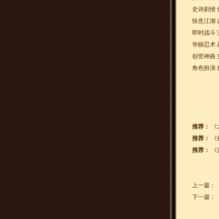
史诗剧情 
快意江湖 
即时战斗 
华丽忍术 
创世神曲 
角色扮演 
推荐：
《
推荐：
《
推荐：
《
上一篇：
下一篇：