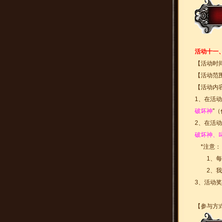
活动十一
【活动时
【活动范围
【活动内
1、在活
破坏神
”
2、在活
破坏神、
*注意：
1、每个
2、我们
3、活动
【参与方