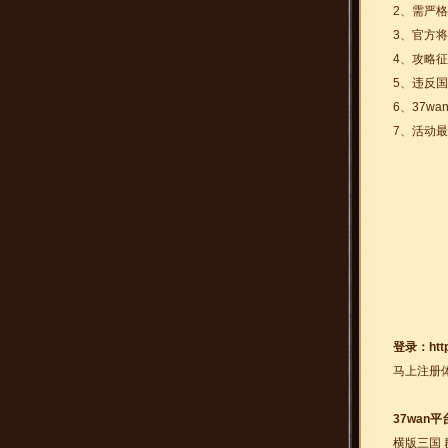
2、需严
3、官方
4、攻略征
5、违反
6、37
7、活动最
登录：
htt
马上注册
37wan
横版三国 