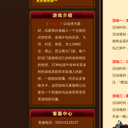
更多服务器>>
活动一：
《
神仙道
》以仙侠为题
活动时间
材，玩家将自身融入一个全新的
活动规则
武侠世界。游戏中包括武圣、飞
都将会获
羽、剑灵、将星、术士5种职
仙之旅中
业，蜀山、昆仑两大门派。每个
职业门派都有自己的特色和相应
活动二：
的绝招。37神仙道中各种丰富多
活动时间
样的游戏系统和丰富感人的剧
活动规则
情，一路斩妖除魔、经历众多冒
注：*赠送
险关卡。这些游戏元素都将让玩
家在一个刺激好玩仙侠世界里享
活动三：
受游戏的乐趣。
活动时间
活动规则
丹各一颗
客服电话：0553-8125237