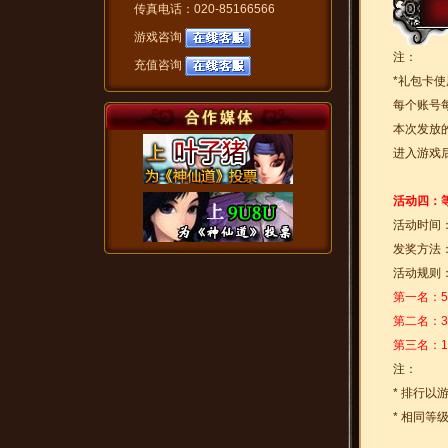
传真电话：020-85166566
游戏咨询
注：
充值咨询
*礼包卡
每个账号
本次发放
进入游戏
活动四：等
活动时间
发奖方法
活动规则
第一名：5
第二名：3
第三名：1
注：
* 排行以
* 相同