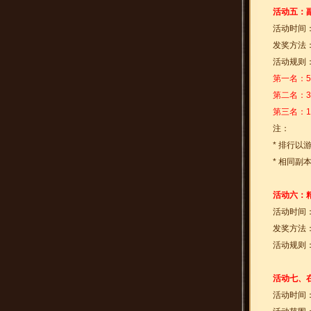
活动五：
活动时间
发奖方法
活动规则
第一名：5
第二名：3
第三名：1
注：
* 排行以
* 相同副
活动六：
活动时间
发奖方法
活动规则
活动七、
活动时间