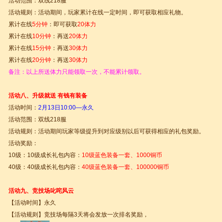
活动范围：双线218服
活动规则：活动期间，玩家累计在线一定时间，即可获取相应礼物。
累计在线
5分钟
：即可获取
20体力
累计在线
10分钟
：再送
20体力
累计在线
15分钟
：再送
30体力
累计在线
20分钟
：再送
30体力
备注：以上所送体力只能领取一次，不能累计领取。
活动八、升级就送 有钱有装备
活动时间：
2
月13日10:00—永久
活动范围：双线218服
活动规则：活动期间玩家等级提升到对应级别以后可获得相应的礼包奖励。
活动奖励：
10级：10级成长礼包内容：
10级蓝色装备一套、1000铜币
40级：40级成长礼包内容：
40级蓝色装备一套、100000铜币
活动九、竞技场叱咤风云
【活动时间】永久
【活动规则】竞技场每隔3天将会发放一次排名奖励，