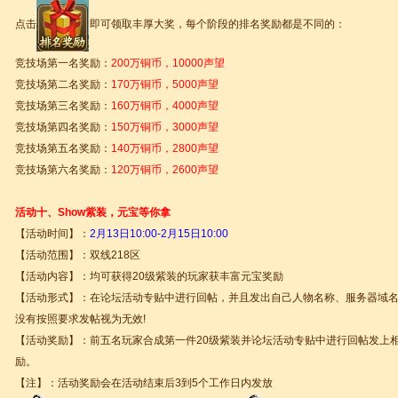
点击
即可领取丰厚大奖，每个阶段的排名奖励都是不同的：
竞技场第一名奖励：
200万铜币，10000声望
竞技场第二名奖励：
170万铜币，5000声望
竞技场第三名奖励：
160万铜币，4000声望
竞技场第四名奖励：
150万铜币，3000声望
竞技场第五名奖励：
140万铜币，2800声望
竞技场第六名奖励：
120万铜币，2600声望
活动十、Show紫装，元宝等你拿
【活动时间】：
2
月13日10:00-2月15日10:00
【活动范围】：双线218区
【活动内容】：均可获得20级紫装的玩家获丰富元宝奖励
【活动形式】：在论坛活动专贴中进行回帖，并且发出自己人物名称、服务器域名
没有按照要求发帖视为无效!
【活动奖励】：前五名玩家合成第一件20级紫装并论坛活动专贴中进行回帖发上相
励。
【注】：活动奖励会在活动结束后3到5个工作日内发放