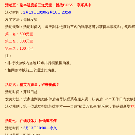
活动五：副本进度前三送元宝，挑战BOSS，享乐其中
活动时间：
2
月13日10:00-2月16日 23:59
发奖方法：每日发奖
活动规则：活动时间内，每天副本进度前三名的玩家将可以获得丰厚奖励，奖励
第一名：500元宝
第二名：300元宝
第三名：100元宝
注：
* 排行以游戏内当晚12点排行榜数据为准。
* 相同副本以前三个通过的为准。
活动六：精英万妖皇，谁来挑战？
活动时间：开服日起
发奖方法：玩家达到奖励条件后请尽快联系客服人员，核实后1-2个工作日内发放
活动规则：第一位成功挑战英雄副本——击败“精英万妖皇”的玩家，将获得新增
神
活动七、在线领体力 神仙道不停
活动时间：
2
月13日10:00—永久