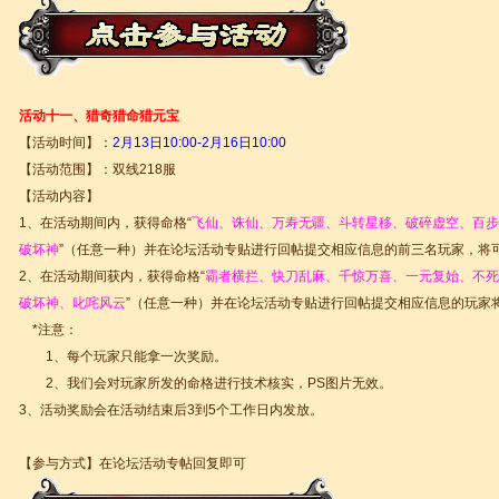
活动十一、猎奇猎命猎元宝
【活动时间】：
2
月13日10:00-2月16日10:00
【活动范围】：双线218服
【活动内容】
1、在活动期间内，获得命格“
飞仙、诛仙、万寿无疆、斗转星移、破碎虚空、百步穿
破坏神
”（任意一种）并在论坛活动专贴进行回帖提交相应信息的前三名玩家，将可
2、在活动期间获内，获得命格“
霸者横拦、快刀乱麻、千惊万喜、一元复始、不死
破坏神、叱咤风云
”（任意一种）并在论坛活动专贴进行回帖提交相应信息的玩家
*注意：
1、每个玩家只能拿一次奖励。
2、我们会对玩家所发的命格进行技术核实，PS图片无效。
3、活动奖励会在活动结束后3到5个工作日内发放。
【参与方式】在论坛活动专帖回复即可