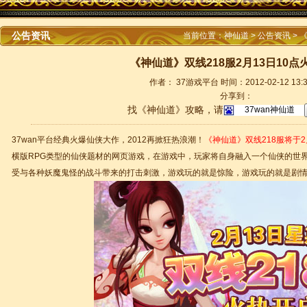
公告资讯
当前位置：
神仙道
>
公告资讯
> 
《神仙道》双线218服2月13日10点
作者： 37游戏平台 时间：2012-02-12 13:3
分享到：
找《神仙道》攻略，请
37wan平台经典火爆仙侠大作，2012再掀狂热浪潮！
《神仙道》
双线218服将于2
横版RPG类型的仙侠题材的网页游戏，在游戏中，玩家将自身融入一个仙侠的世
受与各种妖魔鬼怪的战斗带来的打击刺激，游戏玩的就是惊险，游戏玩的就是剧情