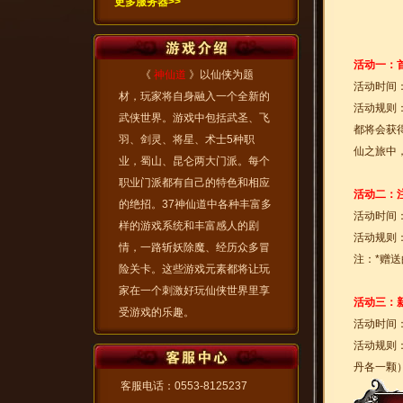
更多服务器>>
活动一：
《
神仙道
》以仙侠为题
活动时间
材，玩家将自身融入一个全新的
活动规则
武侠世界。游戏中包括武圣、飞
都将会获
羽、剑灵、将星、术士5种职
仙之旅中
业，蜀山、昆仑两大门派。每个
职业门派都有自己的特色和相应
活动二：
的绝招。37神仙道中各种丰富多
活动时间
样的游戏系统和丰富感人的剧
活动规则
情，一路斩妖除魔、经历众多冒
注：*赠送
险关卡。这些游戏元素都将让玩
家在一个刺激好玩仙侠世界里享
活动三：
受游戏的乐趣。
活动时间
活动规则
丹各一颗
客服电话：0553-8125237