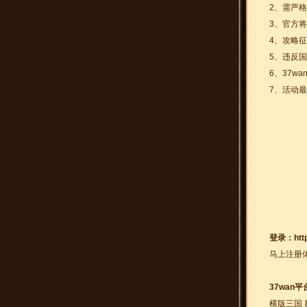
2、需严
3、官方
4、攻略征
5、违反
6、37
7、活动最
登录：
htt
马上注册
37wan
横版三国 