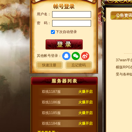
用户名：
公告资
密 码：
下次自动登录
其他帐号登录：
37wan
快速注册
忘记密码
横版RP
受与各种
双线1187服
火爆开启
双线1186服
火爆开启
双线1185服
火爆开启
双线1184服
火爆开启