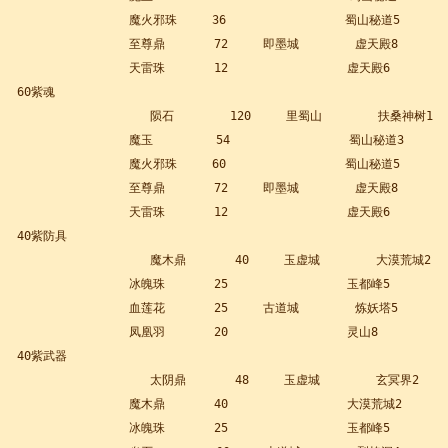
                魔火邪珠     36                 蜀山秘道5        
                至尊鼎       72     即墨城        虚天殿8

                天雷珠       12                 虚天殿6

60紫魂

                   陨石        120     里蜀山        扶桑神树1

                魔玉         54                 蜀山秘道3

                魔火邪珠     60                 蜀山秘道5        
                至尊鼎       72     即墨城        虚天殿8

                天雷珠       12                 虚天殿6

40紫防具

                   魔木鼎       40     玉虚城        大漠荒城2

                冰魄珠       25                 玉都峰5

                血莲花       25     古道城        炼妖塔5

                凤凰羽       20                 灵山8

40紫武器

                   太阴鼎       48     玉虚城        玄冥界2

                魔木鼎       40                 大漠荒城2

                冰魄珠       25                 玉都峰5
