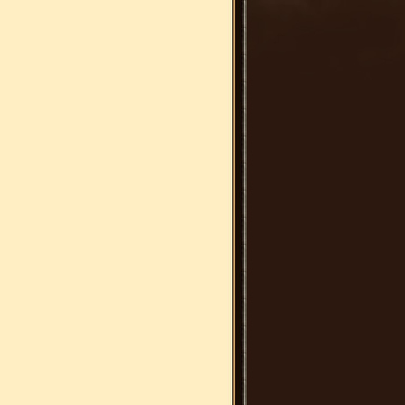
   

         

           

           

          
