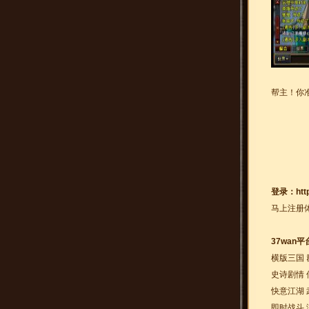
帮主！你
登录：
htt
马上注册
37wan
横版三国 
史诗剧情 
快意江湖 
即时战斗 