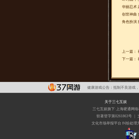
华丽忍术 
创世神曲 
角色扮演 
上一篇：
下一篇：
健康游戏公告：
抵制不良游戏，
关于三七互娱
三七互娱旗下·上海硬通网
软著登字第0261863号
|
文化市场举报平台
纠纷处理