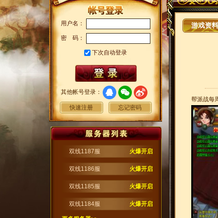
用户名：
游戏资
密 码：
下次自动登录
其他帐号登录：
帮派战每
快速注册
忘记密码
双线1187服
火爆开启
双线1186服
火爆开启
双线1185服
火爆开启
双线1184服
火爆开启