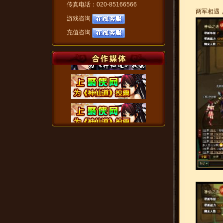
传真电话：020-85166566
两军相遇
游戏咨询
充值咨询